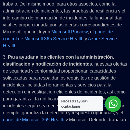
trabajo. Del mismo modo, para otros aspectos, como la
administración de incidentes, las pruebas de resiliencia y el
intercambio de información de incidentes, la funcionalidad
vital es proporcionada por las ofertas correspondientes de
Microsoft, que incluyen
Microsoft Purview
, el
panel de
control de Microsoft 365 Service Health
y
Azure Service
Health
.
3.
Para ayudar a los clientes con la administración,
clasificación y notificación de incidentes
, nuestras ofertas
de seguridad y conformidad proporcionan capacidades
sofisticadas para respaldar los requisitos de gestión de
incidentes, incluidas herramientas y servicios para la
detección e investigación eficientes de incidentes, así como
para garantizar la notificación y respuesta oportunas de
Necesitas ayuda?
incidentes según sea necesario.
Azure Security Center
, por
contactanos
ejemplo, garantiza la detección y respuesta oportunas, y el
panel de Microsoft 365 Health
y Microsoft Defender trabajan
juntos para proporcionar un abordaje integral hacia la