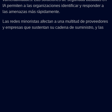
IA permiten a las organizaciones identificar y responder a
las amenazas más rápidamente.
Las redes minoristas afectan a una multitud de proveedores
y empresas que sustentan su cadena de suministro, y las
soluciones de seguridad de IA son una importante línea de
defensa. “Si un proveedor se ve comprometido, viene a su
tienda y aprovecha su red, ahora usted está comprometido
si no tiene la seguridad adecuada para bloquear esos
intentos”,
señala
Buzek. “En general, la IA puede ser un
gran beneficio en términos de eficiencia operativa para las
operaciones de seguridad”.
Transformación de las
operaciones minoristas con la IA
Ahora es el momento de aprender cómo la IA puede
optimizar los procesos, personalizar la interacción con los
clientes y mejorar la seguridad. Lea el
informe
más reciente