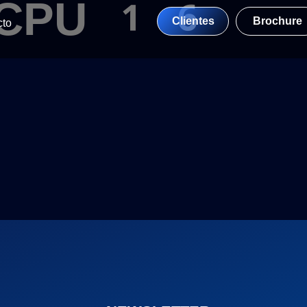
 vCPU 16
Clientes
Brochure
cto