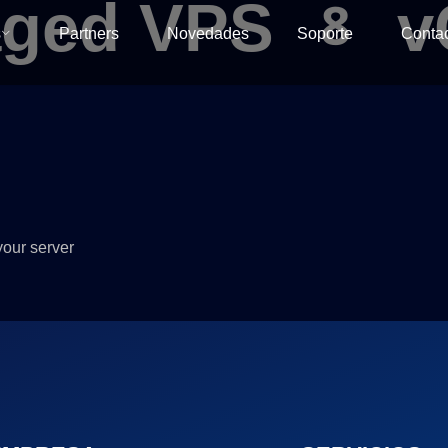
naged VPS 8
s
Partners
Novedades
Soporte
Conta
your server