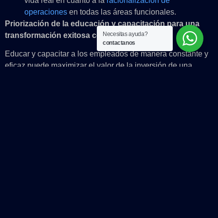
vida real en cuanto a la
racionalización de
operaciones
en todas las áreas funcionales.
Priorización de la educación y capacitación para una
Necesitas ayuda?
transformación exitosa con la IA
contactanos
Educar y capacitar a los empleados de manera constante y
eficaz puede maximizar el valor de la inversión de una
empresa en Copilot. Las organizaciones que priorizan la
capacitación de los empleados tienen mayores
probabilidades de experimentar altas tasas de uso de
herramientas impulsadas por IA, pero solo el
25 % de las
empresas
planea ofrecer este tipo de capacitación. La
empresa integradora de soluciones líder y pionera en la
adopción de Copilot,
Insight Canada
, aprendió de primera
mano la importancia de la educación de los empleados. La
empresa ofreció “horas de oficina” semanales para que los
usuarios de Copilot colaboraran, una parte esencial del
enfoque de la empresa para adoptar la IA.
“El proceso de adopción interna y la colaboración cruzada